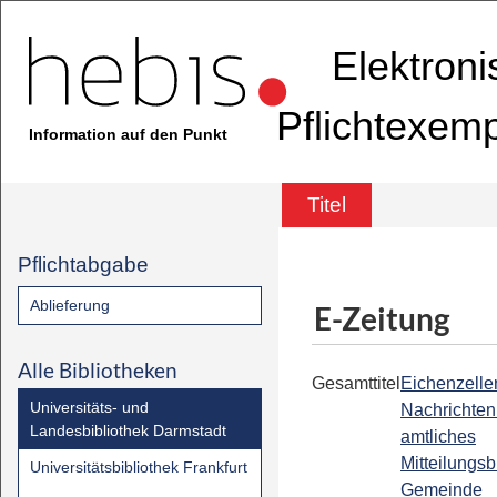
Elektron
Pflichtexem
Information auf den Punkt
Titel
Pflichtabgabe
Ablieferung
E-Zeitung
Alle Bibliotheken
Gesamttitel
Eichenzelle
Universitäts- und
Nachrichten 
Landesbibliothek Darmstadt
amtliches
Mitteilungsb
Universitätsbibliothek Frankfurt
Gemeinde