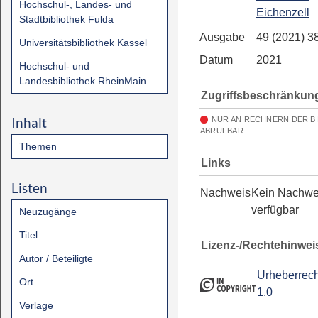
Hochschul-, Landes- und
Eichenzell
Stadtbibliothek Fulda
Ausgabe
49 (2021) 3
Universitätsbibliothek Kassel
Datum
2021
Hochschul- und
Landesbibliothek RheinMain
Zugriffsbeschränkun
Inhalt
NUR AN RECHNERN DER B
ABRUFBAR
Themen
Links
Listen
Nachweis
Kein Nachwe
verfügbar
Neuzugänge
Titel
Lizenz-/Rechtehinwei
Autor / Beteiligte
Urheberrech
Ort
1.0
Verlage