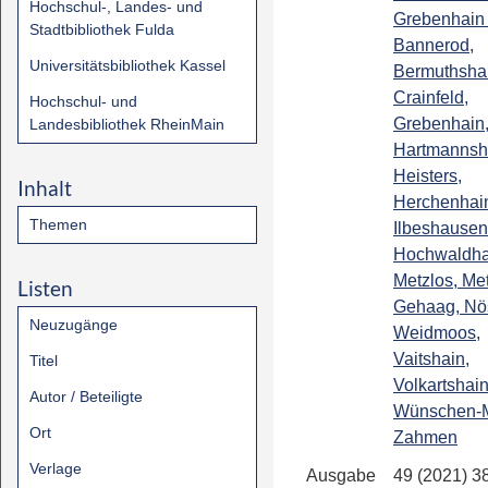
Hochschul-, Landes- und
Grebenhain 
Stadtbibliothek Fulda
Bannerod,
Universitätsbibliothek Kassel
Bermuthsha
Crainfeld,
Hochschul- und
Grebenhain
Landesbibliothek RheinMain
Hartmannsh
Heisters,
Inhalt
Herchenhai
Themen
Ilbeshausen
Hochwaldha
Metzlos, Met
Listen
Gehaag, Nös
Neuzugänge
Weidmoos,
Vaitshain,
Titel
Volkartshain
Autor / Beteiligte
Wünschen-
Ort
Zahmen
Verlage
Ausgabe
49 (2021) 3