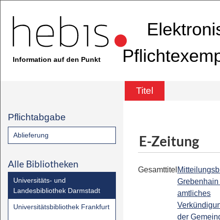
Elektron
Pflichtexem
Information auf den Punkt
Titel
Pflichtabgabe
Ablieferung
E-Zeitung
Alle Bibliotheken
Gesamttitel
Mitteilungsbl
Universitäts- und
Grebenhain 
Landesbibliothek Darmstadt
amtliches
Verkündigu
Universitätsbibliothek Frankfurt
der Gemein