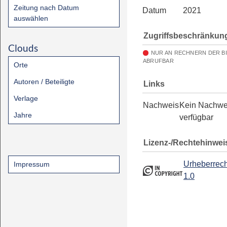
Zeitung nach Datum
Datum
2021
auswählen
Zugriffsbeschränkun
Clouds
NUR AN RECHNERN DER B
ABRUFBAR
Orte
Autoren / Beteiligte
Links
Verlage
Nachweis
Kein Nachwe
Jahre
verfügbar
Lizenz-/Rechtehinwei
Urheberrech
Impressum
1.0