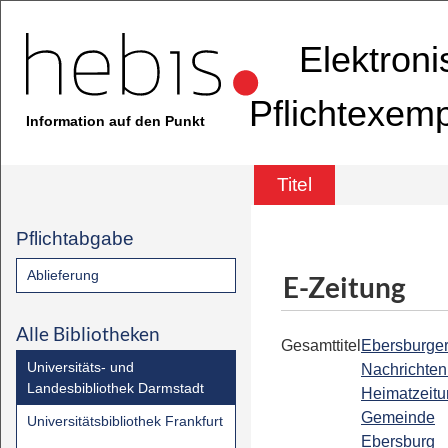
Elektron
Pflichtexem
Information auf den Punkt
Titel
Pflichtabgabe
Ablieferung
E-Zeitung
Alle Bibliotheken
Gesamttitel
Ebersburge
Universitäts- und
Nachrichten 
Landesbibliothek Darmstadt
Heimatzeitu
Gemeinde
Universitätsbibliothek Frankfurt
Ebersburg