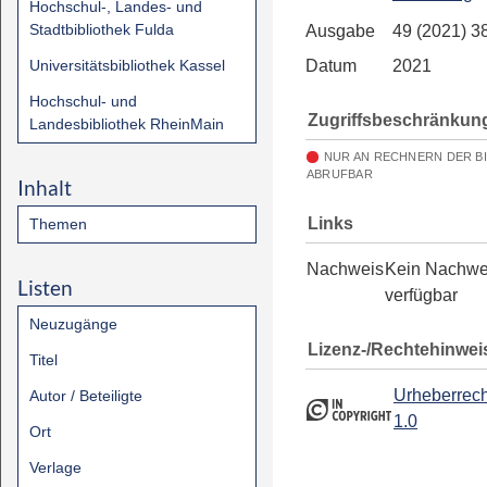
Hochschul-, Landes- und
Stadtbibliothek Fulda
Ausgabe
49 (2021) 3
Universitätsbibliothek Kassel
Datum
2021
Hochschul- und
Zugriffsbeschränkun
Landesbibliothek RheinMain
NUR AN RECHNERN DER B
ABRUFBAR
Inhalt
Links
Themen
Nachweis
Kein Nachwe
Listen
verfügbar
Neuzugänge
Lizenz-/Rechtehinwei
Titel
Urheberrech
Autor / Beteiligte
1.0
Ort
Verlage