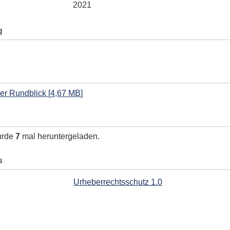
2021
g
uer Rundblick
[
4,67 MB
]
urde
7
mal heruntergeladen.
s
Urheberrechtsschutz 1.0