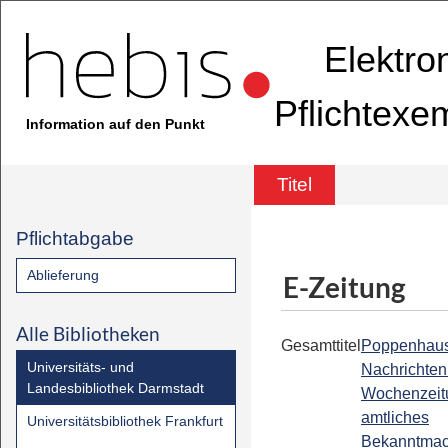
Elektro
Pflichtexe
Information auf den Punkt
Titel
Pflichtabgabe
Ablieferung
E-Zeitung
Alle Bibliotheken
Gesamttitel
Poppenhau
Universitäts- und
Nachrichten 
Landesbibliothek Darmstadt
Wochenzeit
amtliches
Universitätsbibliothek Frankfurt
Bekanntmac