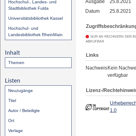
Ausgabe
25.8.2021
Hochschul-, Landes- und
Stadtbibliothek Fulda
Datum
25.8.2021
Universitätsbibliothek Kassel
Zugriffsbeschränkun
Hochschul- und
Landesbibliothek RheinMain
NUR AN RECHNERN DER B
ABRUFBAR
Inhalt
Links
Themen
Nachweis
Kein Nachwe
verfügbar
Listen
Lizenz-/Rechtehinwei
Neuzugänge
Titel
Urheberrech
1.0
Autor / Beteiligte
Ort
Verlage