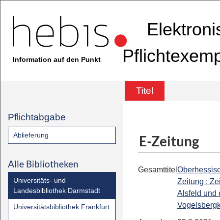
Elektron
Pflichtexem
Information auf den Punkt
Titel
Pflichtabgabe
Ablieferung
E-Zeitung
Alle Bibliotheken
Gesamttitel
Oberhessis
Universitäts- und
Zeitung : Ze
Landesbibliothek Darmstadt
Alsfeld und
Vogelsbergk
Universitätsbibliothek Frankfurt