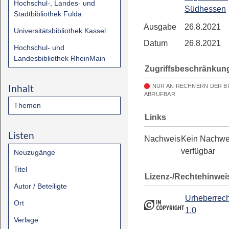
Hochschul-, Landes- und
Südhessen
Stadtbibliothek Fulda
Ausgabe
26.8.2021
Universitätsbibliothek Kassel
Datum
26.8.2021
Hochschul- und
Landesbibliothek RheinMain
Zugriffsbeschränkun
Inhalt
NUR AN RECHNERN DER B
ABRUFBAR
Themen
Links
Listen
Nachweis
Kein Nachwe
verfügbar
Neuzugänge
Titel
Lizenz-/Rechtehinwei
Autor / Beteiligte
Urheberrech
Ort
1.0
Verlage