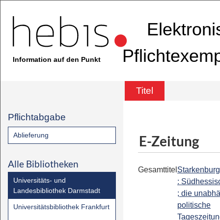
Elektron
Pflichtexem
Information auf den Punkt
Titel
Pflichtabgabe
Ablieferung
E-Zeitung
Alle Bibliotheken
Gesamttitel
Starkenburg
Universitäts- und
: Südhessis
Landesbibliothek Darmstadt
; die unabh
politische
Universitätsbibliothek Frankfurt
Tageszeitun