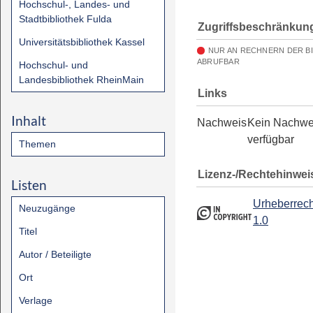
Hochschul-, Landes- und
Stadtbibliothek Fulda
Zugriffsbeschränkun
Universitätsbibliothek Kassel
NUR AN RECHNERN DER B
ABRUFBAR
Hochschul- und
Landesbibliothek RheinMain
Links
Inhalt
Nachweis
Kein Nachwe
verfügbar
Themen
Lizenz-/Rechtehinwei
Listen
Urheberrech
Neuzugänge
1.0
Titel
Autor / Beteiligte
Ort
Verlage