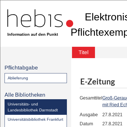
Elektron
Pflichtexem
Information auf den Punkt
Titel
Pflichtabgabe
Ablieferung
E-Zeitung
Alle Bibliotheken
Gesamttitel
Groß-Geraue
Universitäts- und
mit Ried Ec
Landesbibliothek Darmstadt
Ausgabe
27.8.2021
Universitätsbibliothek Frankfurt
Datum
27.8.2021