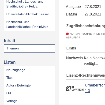
Hochschul-, Landes- und
Stadtbibliothek Fulda
Ausgabe
27.8.2021
Universitätsbibliothek Kassel
Datum
27.8.2021
Hochschul- und
Zugriffsbeschränkun
Landesbibliothek RheinMain
NUR AN RECHNERN DER B
ABRUFBAR
Inhalt
Links
Themen
Nachweis
Kein Nachw
Listen
verfügbar
Neuzugänge
Lizenz-/Rechtehinwei
Titel
Urheberrech
Autor / Beteiligte
1.0
Ort
Verlage