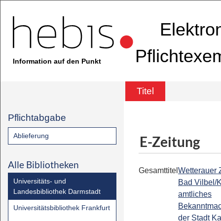
Elektro
Pflichtexe
Information auf den Punkt
Titel
Pflichtabgabe
Ablieferung
E-Zeitung
Alle Bibliotheken
Gesamttitel
Wetterauer Z
Universitäts- und
Bad Vilbel/
Landesbibliothek Darmstadt
amtliches
Bekanntmac
Universitätsbibliothek Frankfurt
der Stadt K