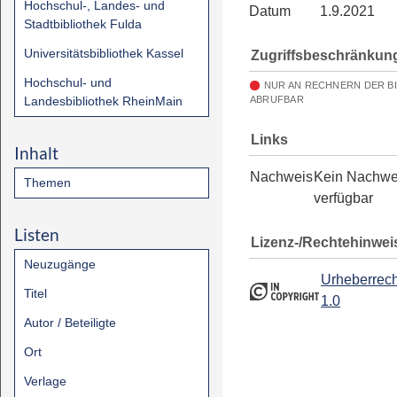
Hochschul-, Landes- und
Datum
1.9.2021
Stadtbibliothek Fulda
Universitätsbibliothek Kassel
Zugriffsbeschränkun
Hochschul- und
NUR AN RECHNERN DER B
Landesbibliothek RheinMain
ABRUFBAR
Links
Inhalt
Nachweis
Kein Nachwe
Themen
verfügbar
Listen
Lizenz-/Rechtehinwei
Neuzugänge
Urheberrech
Titel
1.0
Autor / Beteiligte
Ort
Verlage