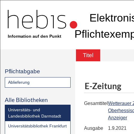
Elektron
Pflichtexem
Information auf den Punkt
Titel
Pflichtabgabe
Ablieferung
E-Zeitung
Alle Bibliotheken
Gesamttitel
Wetterauer Z
Universitäts- und
Oberhessis
Landesbibliothek Darmstadt
Anzeiger
Universitätsbibliothek Frankfurt
Ausgabe
1.9.2021