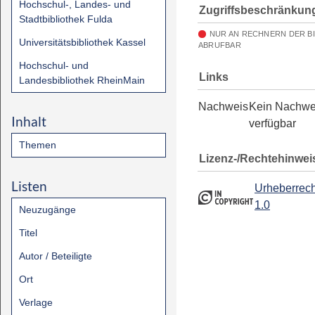
Hochschul-, Landes- und
Zugriffsbeschränkun
Stadtbibliothek Fulda
NUR AN RECHNERN DER B
Universitätsbibliothek Kassel
ABRUFBAR
Hochschul- und
Links
Landesbibliothek RheinMain
Nachweis
Kein Nachwe
Inhalt
verfügbar
Themen
Lizenz-/Rechtehinwei
Listen
Urheberrech
1.0
Neuzugänge
Titel
Autor / Beteiligte
Ort
Verlage