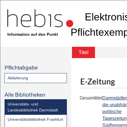
Elektron
Pflichtexem
Information auf den Punkt
Titel
Pflichtabgabe
Ablieferung
E-Zeitung
Alle Bibliotheken
Gesamttitel
Darmstädter
Universitäts- und
die unabhä
Landesbibliothek Darmstadt
politische
Tageszeitu
Universitätsbibliothek Frankfurt
Südhessen