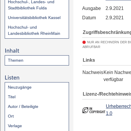
Hochschul-, Landes- und
Stadtbibliothek Fulda
Ausgabe
2.9.2021
Universitätsbibliothek Kassel
Datum
2.9.2021
Hochschul- und
Zugriffsbeschränkun
Landesbibliothek RheinMain
NUR AN RECHNERN DER B
ABRUFBAR
Inhalt
Links
Themen
Nachweis
Kein Nachwe
Listen
verfügbar
Neuzugänge
Lizenz-/Rechtehinwei
Titel
Urheberrech
Autor / Beteiligte
1.0
Ort
Verlage