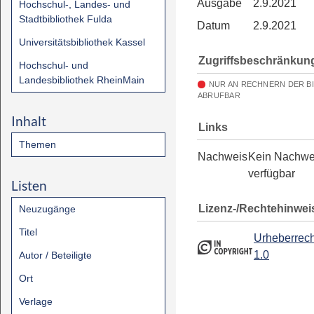
Ausgabe
2.9.2021
Hochschul-, Landes- und
Stadtbibliothek Fulda
Datum
2.9.2021
Universitätsbibliothek Kassel
Zugriffsbeschränkun
Hochschul- und
Landesbibliothek RheinMain
NUR AN RECHNERN DER B
ABRUFBAR
Inhalt
Links
Themen
Nachweis
Kein Nachwe
verfügbar
Listen
Lizenz-/Rechtehinwei
Neuzugänge
Titel
Urheberrech
1.0
Autor / Beteiligte
Ort
Verlage