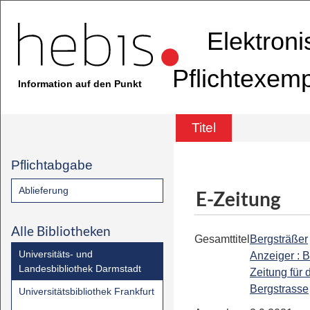
Elektron
Pflichtexem
Information auf den Punkt
Titel
Pflichtabgabe
Ablieferung
E-Zeitung
Alle Bibliotheken
Gesamttitel
Bergsträßer
Universitäts- und
Anzeiger : B
Landesbibliothek Darmstadt
Zeitung für 
Bergstrasse
Universitätsbibliothek Frankfurt