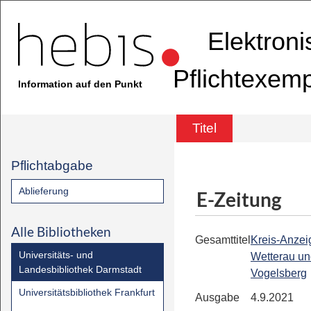
Elektron
Pflichtexem
Information auf den Punkt
Titel
Pflichtabgabe
Ablieferung
E-Zeitung
Alle Bibliotheken
Gesamttitel
Kreis-Anzeig
Universitäts- und
Wetterau u
Landesbibliothek Darmstadt
Vogelsberg
Universitätsbibliothek Frankfurt
Ausgabe
4.9.2021