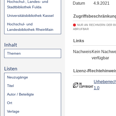
Hochschul-, Landes- und
Datum
4.9.2021
Stadtbibliothek Fulda
Universitätsbibliothek Kassel
Zugriffsbeschränkun
Hochschul- und
NUR AN RECHNERN DER B
Landesbibliothek RheinMain
ABRUFBAR
Links
Inhalt
Nachweis
Kein Nachwe
Themen
verfügbar
Listen
Lizenz-/Rechtehinwei
Neuzugänge
Urheberrech
Titel
1.0
Autor / Beteiligte
Ort
Verlage