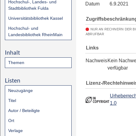
Hochschul-, Landes- und
Datum
6.9.2021
Stadtbibliothek Fulda
Universitätsbibliothek Kassel
Zugriffsbeschränkun
Hochschul- und
NUR AN RECHNERN DER B
Landesbibliothek RheinMain
ABRUFBAR
Links
Inhalt
Nachweis
Kein Nachwe
Themen
verfügbar
Listen
Lizenz-/Rechtehinwei
Neuzugänge
Urheberrech
Titel
1.0
Autor / Beteiligte
Ort
Verlage