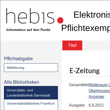
Elektron
Pflichtexem
Information auf den Punkt
Titel
Pflichtabgabe
Ablieferung
E-Zeitung
Alle Bibliotheken
Gesamttitel
Wetterauer Z
Universitäts- und
Oberhessis
Landesbibliothek Darmstadt
Anzeiger
Universitätsbibliothek Frankfurt
Ausgabe
6.9.2021