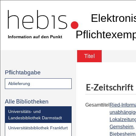
Elektron
Pflichtexem
Information auf den Punkt
Titel
Pflichtabgabe
Ablieferung
E-Zeitschrift
Alle Bibliotheken
Gesamttitel
Ried-Informa
Universitäts- und
unabhängig
Landesbibliothek Darmstadt
Lokalzeitung
Gernsheim,
Universitätsbibliothek Frankfurt
Biebesheim