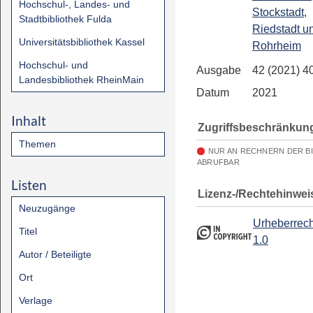
Hochschul-, Landes- und
Stockstadt,
Stadtbibliothek Fulda
Riedstadt u
Universitätsbibliothek Kassel
Rohrheim
Hochschul- und
Ausgabe
42 (2021) 4
Landesbibliothek RheinMain
Datum
2021
Inhalt
Zugriffsbeschränkun
Themen
NUR AN RECHNERN DER B
ABRUFBAR
Listen
Lizenz-/Rechtehinwei
Neuzugänge
Urheberrech
Titel
1.0
Autor / Beteiligte
Ort
Verlage