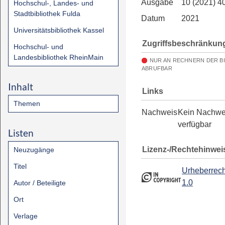
Ausgabe
10 (2021) 4
Hochschul-, Landes- und
Stadtbibliothek Fulda
Datum
2021
Universitätsbibliothek Kassel
Zugriffsbeschränkun
Hochschul- und
Landesbibliothek RheinMain
NUR AN RECHNERN DER B
ABRUFBAR
Inhalt
Links
Themen
Nachweis
Kein Nachwe
verfügbar
Listen
Lizenz-/Rechtehinwei
Neuzugänge
Titel
Urheberrech
1.0
Autor / Beteiligte
Ort
Verlage