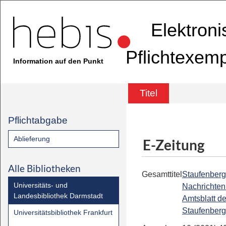
Elektron
Pflichtexem
Information auf den Punkt
Titel
Pflichtabgabe
Ablieferung
E-Zeitung
Alle Bibliotheken
Gesamttitel
Staufenberg
Universitäts- und
Nachrichten 
Landesbibliothek Darmstadt
Amtsblatt de
Staufenberg
Universitätsbibliothek Frankfurt