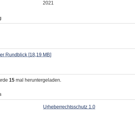
2021
g
uer Rundblick
[
18,19 MB
]
urde
15
mal heruntergeladen.
s
Urheberrechtsschutz 1.0