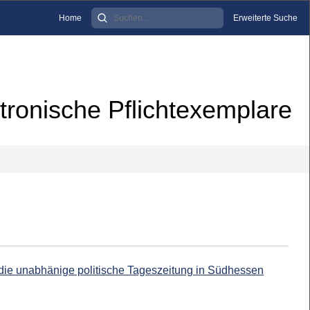
Home
Erweiterte Suche
tronische Pflichtexemplare
 die unabhänige politische Tageszeitung in Südhessen