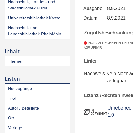
Hochschul-, Landes- und
Stadtbibliothek Fulda
Ausgabe
8.9.2021
Universitätsbibliothek Kassel
Datum
8.9.2021
Hochschul- und
Zugriffsbeschränkun
Landesbibliothek RheinMain
NUR AN RECHNERN DER B
ABRUFBAR
Inhalt
Links
Themen
Nachweis
Kein Nachw
Listen
verfügbar
Neuzugänge
Lizenz-/Rechtehinwei
Titel
Urheberrech
Autor / Beteiligte
1.0
Ort
Verlage