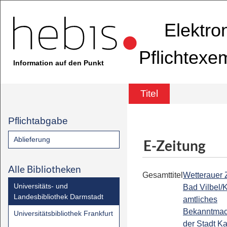
Elektro
Pflichtexe
Information auf den Punkt
Titel
Pflichtabgabe
Ablieferung
E-Zeitung
Alle Bibliotheken
Gesamttitel
Wetterauer Z
Universitäts- und
Bad Vilbel/
Landesbibliothek Darmstadt
amtliches
Bekanntmac
Universitätsbibliothek Frankfurt
der Stadt K