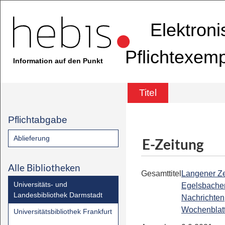
Elektron
Pflichtexem
Information auf den Punkt
Titel
Pflichtabgabe
Ablieferung
E-Zeitung
Alle Bibliotheken
Gesamttitel
Langener Ze
Universitäts- und
Egelsbache
Landesbibliothek Darmstadt
Nachrichten
Wochenblat
Universitätsbibliothek Frankfurt