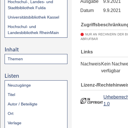
Ausgabe
9.9.2021
Hochschul-, Landes- und
Stadtbibliothek Fulda
Datum
9.9.2021
Universitätsbibliothek Kassel
Zugriffsbeschränkun
Hochschul- und
Landesbibliothek RheinMain
NUR AN RECHNERN DER B
ABRUFBAR
Inhalt
Links
Themen
Nachweis
Kein Nachwe
verfügbar
Listen
Lizenz-/Rechtehinwei
Neuzugänge
Titel
Urheberrech
1.0
Autor / Beteiligte
Ort
Verlage