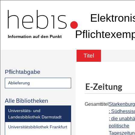
Elektron
Pflichtexem
Information auf den Punkt
Titel
Pflichtabgabe
Ablieferung
E-Zeitung
Alle Bibliotheken
Gesamttitel
Starkenburg
Universitäts- und
: Südhessis
Landesbibliothek Darmstadt
; die unabh
politische
Universitätsbibliothek Frankfurt
Tageszeitun