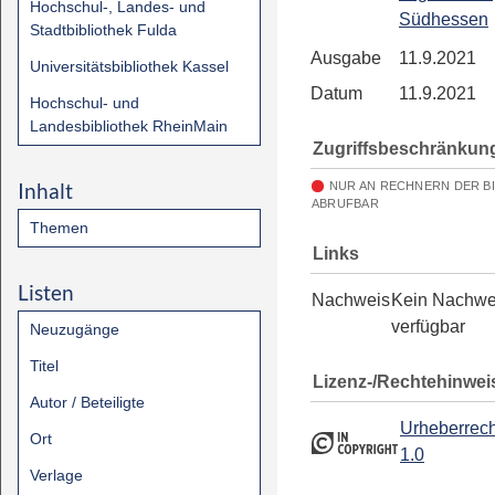
Hochschul-, Landes- und
Südhessen
Stadtbibliothek Fulda
Ausgabe
11.9.2021
Universitätsbibliothek Kassel
Datum
11.9.2021
Hochschul- und
Landesbibliothek RheinMain
Zugriffsbeschränkun
Inhalt
NUR AN RECHNERN DER B
ABRUFBAR
Themen
Links
Listen
Nachweis
Kein Nachwe
verfügbar
Neuzugänge
Titel
Lizenz-/Rechtehinwei
Autor / Beteiligte
Urheberrech
Ort
1.0
Verlage