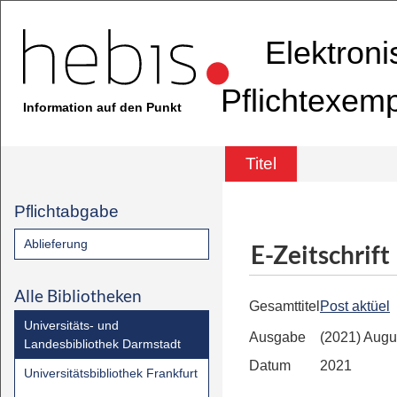
Elektron
Pflichtexem
Information auf den Punkt
Titel
Pflichtabgabe
Ablieferung
E-Zeitschrift
Alle Bibliotheken
Gesamttitel
Post aktüel
Universitäts- und
Ausgabe
(2021) Augu
Landesbibliothek Darmstadt
Datum
2021
Universitätsbibliothek Frankfurt