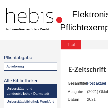
Elektron
Pflichtexem
Information auf den Punkt
Titel
Pflichtabgabe
Ablieferung
E-Zeitschrift
Alle Bibliotheken
Gesamttitel
Post aktüel
Universitäts- und
Ausgabe
(2021) Okto
Landesbibliothek Darmstadt
Datum
2021
Universitätsbibliothek Frankfurt