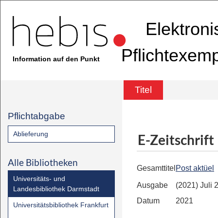
Elektron
Pflichtexem
Information auf den Punkt
Titel
Pflichtabgabe
Ablieferung
E-Zeitschrift
Alle Bibliotheken
Gesamttitel
Post aktüel
Universitäts- und
Ausgabe
(2021) Juli 
Landesbibliothek Darmstadt
Datum
2021
Universitätsbibliothek Frankfurt