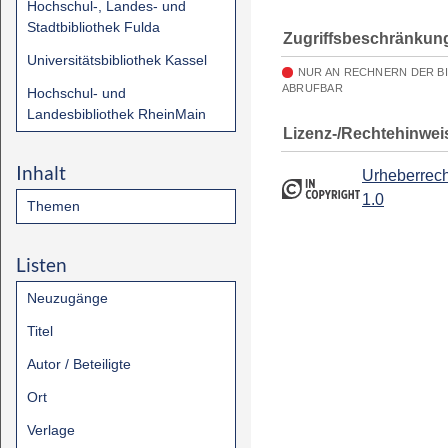
Hochschul-, Landes- und
Stadtbibliothek Fulda
Zugriffsbeschränkun
Universitätsbibliothek Kassel
NUR AN RECHNERN DER B
ABRUFBAR
Hochschul- und
Landesbibliothek RheinMain
Lizenz-/Rechtehinwei
Inhalt
Urheberrech
1.0
Themen
Listen
Neuzugänge
Titel
Autor / Beteiligte
Ort
Verlage