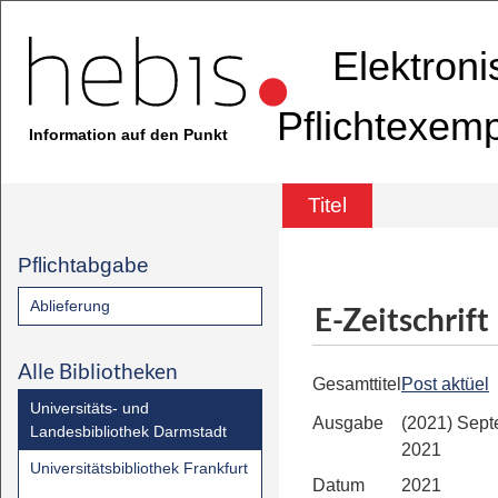
Elektron
Pflichtexem
Information auf den Punkt
Titel
Pflichtabgabe
Ablieferung
E-Zeitschrift
Alle Bibliotheken
Gesamttitel
Post aktüel
Universitäts- und
Ausgabe
(2021) Sep
Landesbibliothek Darmstadt
2021
Universitätsbibliothek Frankfurt
Datum
2021