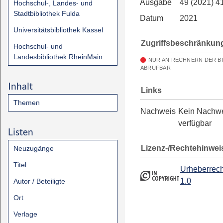
Ausgabe
49 (2021) 4
Hochschul-, Landes- und
Stadtbibliothek Fulda
Datum
2021
Universitätsbibliothek Kassel
Zugriffsbeschränkun
Hochschul- und
Landesbibliothek RheinMain
NUR AN RECHNERN DER B
ABRUFBAR
Inhalt
Links
Themen
Nachweis
Kein Nachw
verfügbar
Listen
Lizenz-/Rechtehinwei
Neuzugänge
Titel
Urheberrech
1.0
Autor / Beteiligte
Ort
Verlage