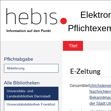
Elektro
Pflichtexe
Information auf den Punkt
Titel
Pflichtabgabe
Ablieferung
E-Zeitung
Alle Bibliotheken
Gesamttitel
Ulrichsteine
Universitäts- und
Nachrichten 
Landesbibliothek Darmstadt
Bekanntmac
der Stadt Ul
Universitätsbibliothek Frankfurt