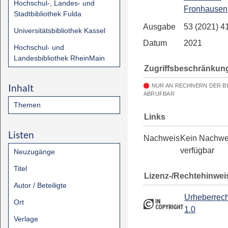
Hochschul-, Landes- und
Fronhausen
Stadtbibliothek Fulda
Ausgabe
53 (2021) 4
Universitätsbibliothek Kassel
Datum
2021
Hochschul- und
Landesbibliothek RheinMain
Zugriffsbeschränkun
Inhalt
NUR AN RECHNERN DER B
ABRUFBAR
Themen
Links
Listen
Nachweis
Kein Nachwe
verfügbar
Neuzugänge
Titel
Lizenz-/Rechtehinwei
Autor / Beteiligte
Urheberrech
Ort
1.0
Verlage