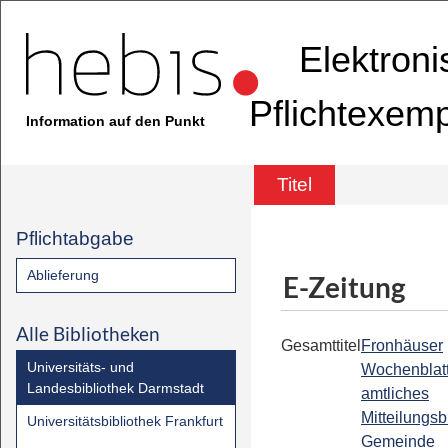
Elektron
Pflichtexem
Information auf den Punkt
Titel
Pflichtabgabe
Ablieferung
E-Zeitung
Alle Bibliotheken
Gesamttitel
Fronhäuser
Universitäts- und
Wochenblatt
Landesbibliothek Darmstadt
amtliches
Mitteilungsb
Universitätsbibliothek Frankfurt
Gemeinde