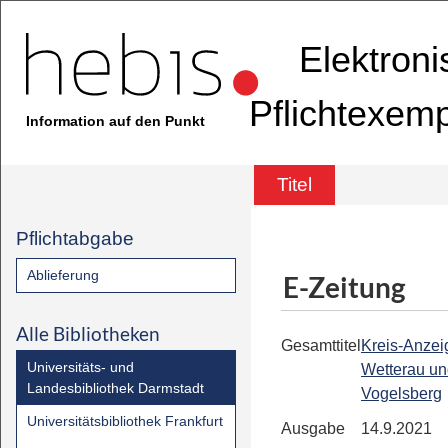
Elektron
Pflichtexem
Information auf den Punkt
Titel
Pflichtabgabe
Ablieferung
E-Zeitung
Alle Bibliotheken
Gesamttitel
Kreis-Anzeig
Universitäts- und
Wetterau u
Landesbibliothek Darmstadt
Vogelsberg
Universitätsbibliothek Frankfurt
Ausgabe
14.9.2021