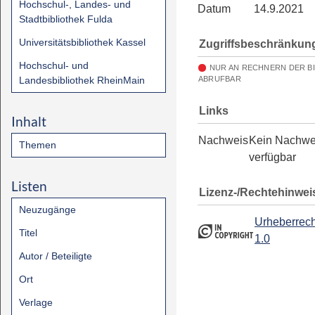
Hochschul-, Landes- und
Datum
14.9.2021
Stadtbibliothek Fulda
Universitätsbibliothek Kassel
Zugriffsbeschränkun
Hochschul- und
NUR AN RECHNERN DER B
Landesbibliothek RheinMain
ABRUFBAR
Links
Inhalt
Nachweis
Kein Nachwe
Themen
verfügbar
Listen
Lizenz-/Rechtehinwei
Neuzugänge
Urheberrech
Titel
1.0
Autor / Beteiligte
Ort
Verlage