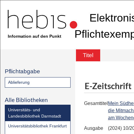
Elektron
Pflichtexem
Information auf den Punkt
Titel
Pflichtabgabe
Ablieferung
E-Zeitschrift
Alle Bibliotheken
Gesamttitel
Mein Südhe
Universitäts- und
die Mitmach
Landesbibliothek Darmstadt
am Wochen
Universitätsbibliothek Frankfurt
Ausgabe
(2024) 10/2