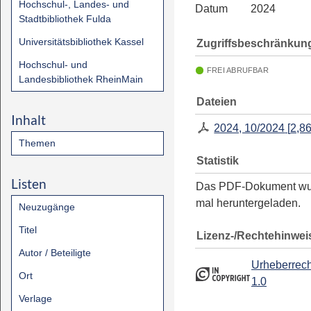
Hochschul-, Landes- und
Datum
2024
Stadtbibliothek Fulda
Universitätsbibliothek Kassel
Zugriffsbeschränkun
Hochschul- und
FREI ABRUFBAR
Landesbibliothek RheinMain
Dateien
Inhalt
2024, 10/2024
[
2,8
Themen
Statistik
Listen
Das PDF-Dokument w
mal heruntergeladen.
Neuzugänge
Titel
Lizenz-/Rechtehinwei
Autor / Beteiligte
Urheberrech
Ort
1.0
Verlage