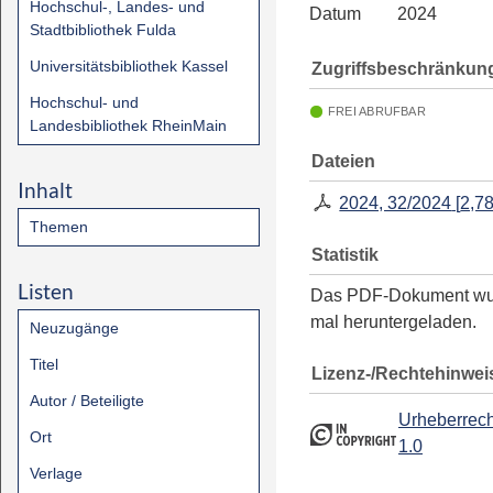
Hochschul-, Landes- und
Datum
2024
Stadtbibliothek Fulda
Universitätsbibliothek Kassel
Zugriffsbeschränkun
Hochschul- und
FREI ABRUFBAR
Landesbibliothek RheinMain
Dateien
Inhalt
2024, 32/2024
[
2,7
Themen
Statistik
Listen
Das PDF-Dokument w
mal heruntergeladen.
Neuzugänge
Titel
Lizenz-/Rechtehinwei
Autor / Beteiligte
Urheberrech
Ort
1.0
Verlage