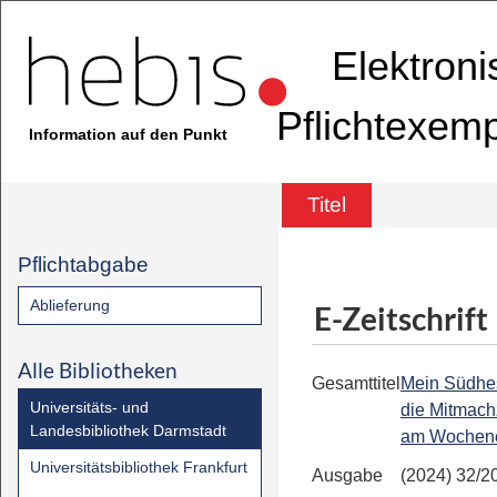
Elektron
Pflichtexem
Information auf den Punkt
Titel
Pflichtabgabe
Ablieferung
E-Zeitschrift
Alle Bibliotheken
Gesamttitel
Mein Südhe
Universitäts- und
die Mitmach
Landesbibliothek Darmstadt
am Wochen
Universitätsbibliothek Frankfurt
Ausgabe
(2024) 32/2