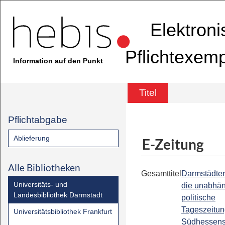
Elektron
Pflichtexem
Information auf den Punkt
Titel
Pflichtabgabe
Ablieferung
E-Zeitung
Alle Bibliotheken
Gesamttitel
Darmstädter
Universitäts- und
die unabhä
Landesbibliothek Darmstadt
politische
Tageszeitu
Universitätsbibliothek Frankfurt
Südhessen