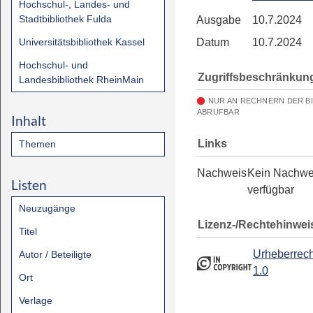
Hochschul-, Landes- und
Stadtbibliothek Fulda
Ausgabe
10.7.2024
Universitätsbibliothek Kassel
Datum
10.7.2024
Hochschul- und
Zugriffsbeschränkun
Landesbibliothek RheinMain
NUR AN RECHNERN DER B
ABRUFBAR
Inhalt
Links
Themen
Nachweis
Kein Nachwe
Listen
verfügbar
Neuzugänge
Lizenz-/Rechtehinwei
Titel
Urheberrech
Autor / Beteiligte
1.0
Ort
Verlage