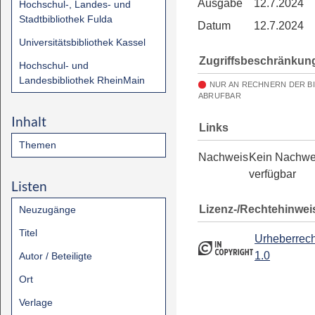
Ausgabe
12.7.2024
Hochschul-, Landes- und
Stadtbibliothek Fulda
Datum
12.7.2024
Universitätsbibliothek Kassel
Zugriffsbeschränkun
Hochschul- und
Landesbibliothek RheinMain
NUR AN RECHNERN DER B
ABRUFBAR
Inhalt
Links
Themen
Nachweis
Kein Nachwe
verfügbar
Listen
Lizenz-/Rechtehinwei
Neuzugänge
Titel
Urheberrech
1.0
Autor / Beteiligte
Ort
Verlage