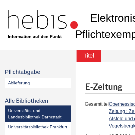
Elektron
Pflichtexem
Information auf den Punkt
Titel
Pflichtabgabe
Ablieferung
E-Zeitung
Alle Bibliotheken
Gesamttitel
Oberhessis
Universitäts- und
Zeitung : Ze
Landesbibliothek Darmstadt
Alsfeld und
Vogelsbergk
Universitätsbibliothek Frankfurt