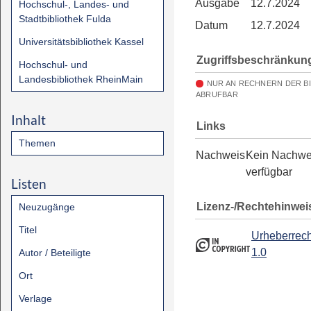
Ausgabe
12.7.2024
Hochschul-, Landes- und
Stadtbibliothek Fulda
Datum
12.7.2024
Universitätsbibliothek Kassel
Zugriffsbeschränkun
Hochschul- und
Landesbibliothek RheinMain
NUR AN RECHNERN DER B
ABRUFBAR
Inhalt
Links
Themen
Nachweis
Kein Nachwe
verfügbar
Listen
Lizenz-/Rechtehinwei
Neuzugänge
Titel
Urheberrech
1.0
Autor / Beteiligte
Ort
Verlage