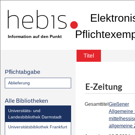
Elektron
Pflichtexem
Information auf den Punkt
Titel
Pflichtabgabe
Ablieferung
E-Zeitung
Alle Bibliotheken
Gesamttitel
Gießener
Universitäts- und
Allgemeine 
Landesbibliothek Darmstadt
mittelhessi
allgemeine 
Universitätsbibliothek Frankfurt