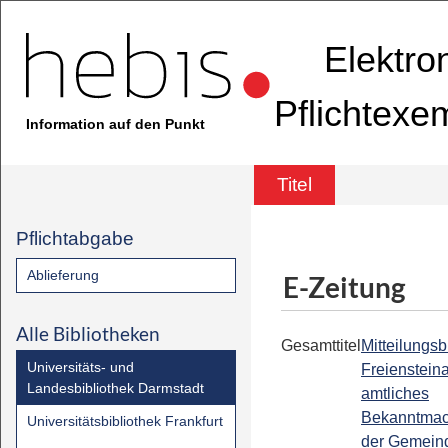
Elektro
Pflichtexe
Information auf den Punkt
Titel
Pflichtabgabe
Ablieferung
E-Zeitung
Alle Bibliotheken
Gesamttitel
Mitteilungsbl
Universitäts- und
Freiensteina
Landesbibliothek Darmstadt
amtliches
Bekanntmac
Universitätsbibliothek Frankfurt
der Gemein