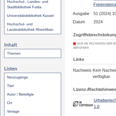
Hochschul-, Landes- und
Freienstein
Stadtbibliothek Fulda
Ausgabe
51 (2024) 3
Universitätsbibliothek Kassel
Datum
2024
Hochschul- und
Landesbibliothek RheinMain
Zugriffsbeschränkun
Inhalt
NUR AN RECHNERN DER B
ABRUFBAR
Themen
Links
Listen
Nachweis
Kein Nachw
verfügbar
Neuzugänge
Titel
Lizenz-/Rechtehinwei
Autor / Beteiligte
Urheberrech
Ort
1.0
Verlage