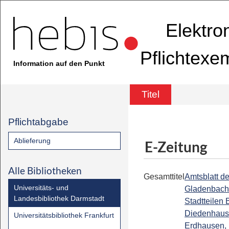
Elektro
Pflichtexe
Information auf den Punkt
Titel
Pflichtabgabe
Ablieferung
E-Zeitung
Alle Bibliotheken
Gesamttitel
Amtsblatt de
Universitäts- und
Gladenbach 
Landesbibliothek Darmstadt
Stadtteilen 
Diedenhaus
Universitätsbibliothek Frankfurt
Erdhausen,