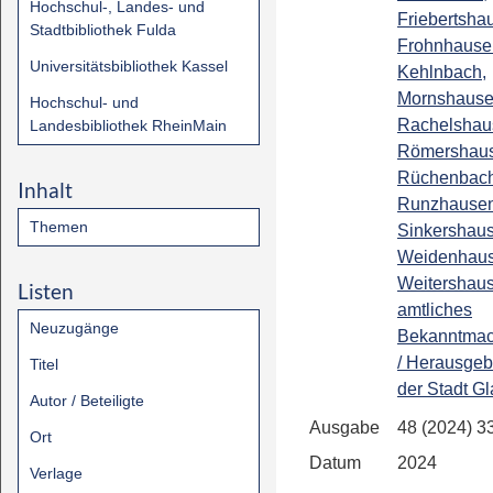
Hochschul-, Landes- und
Friebertsha
Stadtbibliothek Fulda
Frohnhause
Universitätsbibliothek Kassel
Kehlnbach,
Mornshause
Hochschul- und
Rachelshau
Landesbibliothek RheinMain
Römershaus
Rüchenbach
Inhalt
Runzhausen
Themen
Sinkershau
Weidenhaus
Weitershaus
Listen
amtliches
Neuzugänge
Bekanntmac
/ Herausgebe
Titel
der Stadt G
Autor / Beteiligte
Ausgabe
48 (2024) 3
Ort
Datum
2024
Verlage