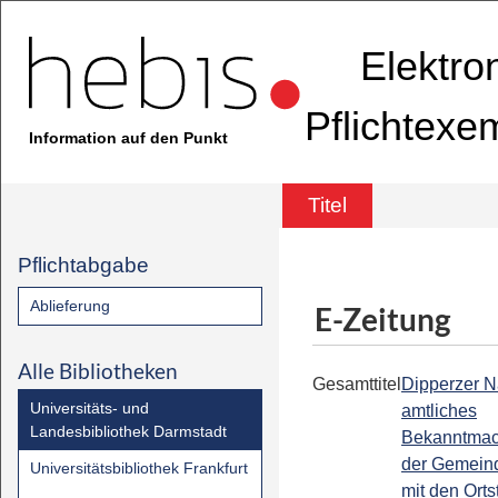
Elektro
Pflichtexe
Information auf den Punkt
Titel
Pflichtabgabe
Ablieferung
E-Zeitung
Alle Bibliotheken
Gesamttitel
Dipperzer N
Universitäts- und
amtliches
Landesbibliothek Darmstadt
Bekanntmac
der Gemeind
Universitätsbibliothek Frankfurt
mit den Orts