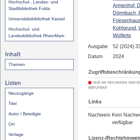
Hochschul-, Landes- und
Armenhof, D
Stadtbibliothek Fulda
Dörmbach, F
Universitätsbibliothek Kassel
Friesenhau
Kohlgrund, 
Hochschul- und
Wolferts
Landesbibliothek RheinMain
Ausgabe
52 (2024) 3
Inhalt
Datum
2024
Themen
Zugriffsbeschränkun
Listen
NUR AN RECHNERN DER B
ABRUFBAR
Neuzugänge
Links
Titel
Autor / Beteiligte
Nachweis
Kein Nachw
verfügbar
Ort
Verlage
Lizenz-/Rechtehinwei