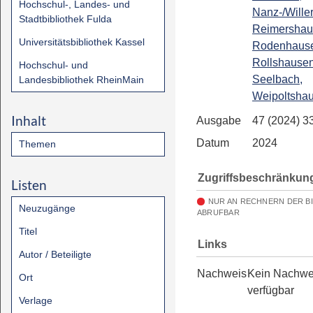
Hochschul-, Landes- und
Nanz-/Wille
Stadtbibliothek Fulda
Reimershau
Universitätsbibliothek Kassel
Rodenhaus
Rollshausen
Hochschul- und
Seelbach,
Landesbibliothek RheinMain
Weipoltsha
Inhalt
Ausgabe
47 (2024) 3
Datum
2024
Themen
Zugriffsbeschränkun
Listen
NUR AN RECHNERN DER B
Neuzugänge
ABRUFBAR
Titel
Links
Autor / Beteiligte
Nachweis
Kein Nachwe
Ort
verfügbar
Verlage