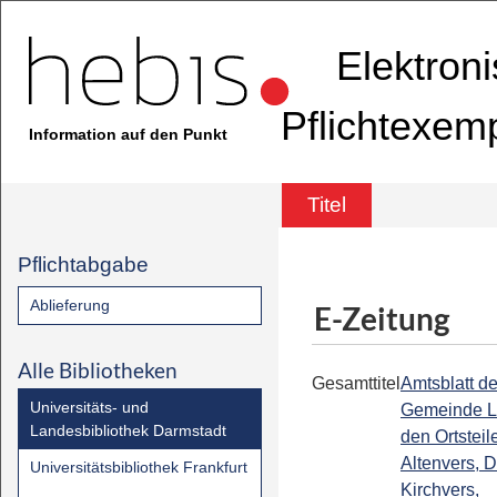
Elektron
Pflichtexem
Information auf den Punkt
Titel
Pflichtabgabe
Ablieferung
E-Zeitung
Alle Bibliotheken
Gesamttitel
Amtsblatt de
Universitäts- und
Gemeinde Lo
Landesbibliothek Darmstadt
den Ortsteil
Altenvers, 
Universitätsbibliothek Frankfurt
Kirchvers,