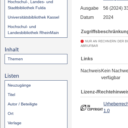
Hochschul-, Landes- und
Stadtbibliothek Fulda
Ausgabe
56 (2024) 3
Universitätsbibliothek Kassel
Datum
2024
Hochschul- und
Zugriffsbeschränkun
Landesbibliothek RheinMain
NUR AN RECHNERN DER B
ABRUFBAR
Inhalt
Links
Themen
Nachweis
Kein Nachwe
Listen
verfügbar
Neuzugänge
Lizenz-/Rechtehinwei
Titel
Urheberrech
Autor / Beteiligte
1.0
Ort
Verlage