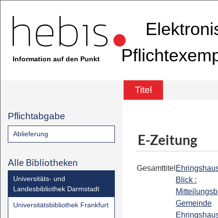
Elektron
Pflichtexem
Information auf den Punkt
Titel
Pflichtabgabe
Ablieferung
E-Zeitung
Alle Bibliotheken
Gesamttitel
Ehringshau
Universitäts- und
Blick :
Landesbibliothek Darmstadt
Mitteilungsb
Gemeinde
Universitätsbibliothek Frankfurt
Ehringshau