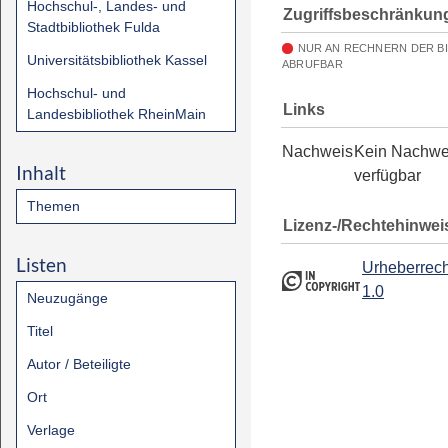
Hochschul-, Landes- und
Zugriffsbeschränkun
Stadtbibliothek Fulda
NUR AN RECHNERN DER B
Universitätsbibliothek Kassel
ABRUFBAR
Hochschul- und
Links
Landesbibliothek RheinMain
Nachweis
Kein Nachwe
Inhalt
verfügbar
Themen
Lizenz-/Rechtehinwei
Listen
Urheberrech
1.0
Neuzugänge
Titel
Autor / Beteiligte
Ort
Verlage