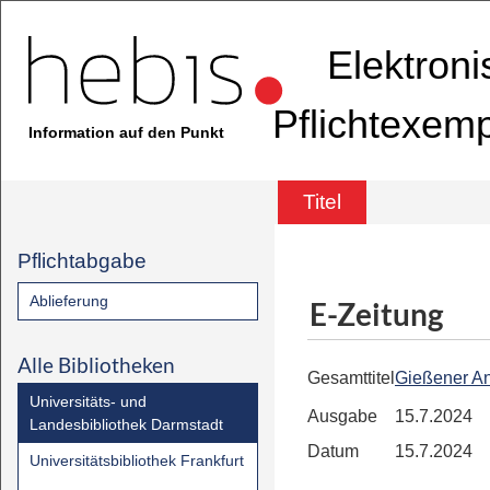
Elektron
Pflichtexem
Information auf den Punkt
Titel
Pflichtabgabe
Ablieferung
E-Zeitung
Alle Bibliotheken
Gesamttitel
Gießener An
Universitäts- und
Ausgabe
15.7.2024
Landesbibliothek Darmstadt
Datum
15.7.2024
Universitätsbibliothek Frankfurt