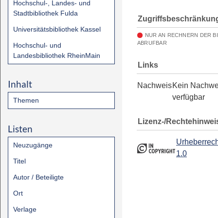
Hochschul-, Landes- und
Stadtbibliothek Fulda
Zugriffsbeschränkun
Universitätsbibliothek Kassel
NUR AN RECHNERN DER B
ABRUFBAR
Hochschul- und
Landesbibliothek RheinMain
Links
Inhalt
Nachweis
Kein Nachwe
verfügbar
Themen
Lizenz-/Rechtehinwei
Listen
Urheberrech
Neuzugänge
1.0
Titel
Autor / Beteiligte
Ort
Verlage