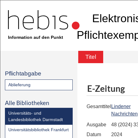
Elektron
Pflichtexem
Information auf den Punkt
Titel
Pflichtabgabe
Ablieferung
E-Zeitung
Alle Bibliotheken
Gesamttitel
Lindener
Universitäts- und
Nachrichten
Landesbibliothek Darmstadt
Ausgabe
48 (2024) 3
Universitätsbibliothek Frankfurt
Datum
2024