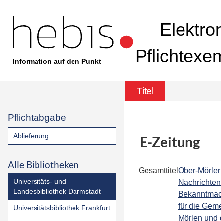
Elektro
Pflichtexe
Information auf den Punkt
Titel
Pflichtabgabe
Ablieferung
E-Zeitung
Alle Bibliotheken
Gesamttitel
Ober-Mörler
Universitäts- und
Nachrichten 
Landesbibliothek Darmstadt
Bekanntmac
für die Gem
Universitätsbibliothek Frankfurt
Mörlen und d