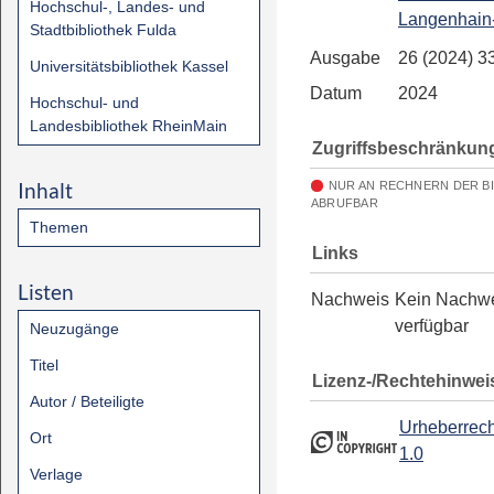
Hochschul-, Landes- und
Langenhain
Stadtbibliothek Fulda
Ausgabe
26 (2024) 3
Universitätsbibliothek Kassel
Datum
2024
Hochschul- und
Landesbibliothek RheinMain
Zugriffsbeschränkun
Inhalt
NUR AN RECHNERN DER B
ABRUFBAR
Themen
Links
Listen
Nachweis
Kein Nachw
verfügbar
Neuzugänge
Titel
Lizenz-/Rechtehinwei
Autor / Beteiligte
Urheberrech
Ort
1.0
Verlage