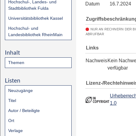
Hochschul-, Landes- und
Datum
16.7.2024
Stadtbibliothek Fulda
Universitätsbibliothek Kassel
Zugriffsbeschränkun
Hochschul- und
NUR AN RECHNERN DER B
Landesbibliothek RheinMain
ABRUFBAR
Links
Inhalt
Nachweis
Kein Nachwe
Themen
verfügbar
Listen
Lizenz-/Rechtehinwei
Neuzugänge
Urheberrech
Titel
1.0
Autor / Beteiligte
Ort
Verlage