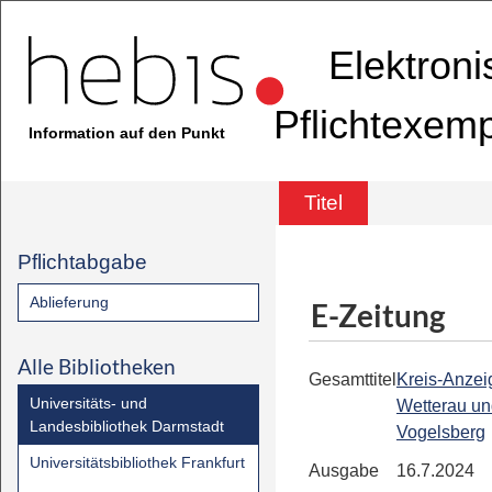
Elektron
Pflichtexem
Information auf den Punkt
Titel
Pflichtabgabe
Ablieferung
E-Zeitung
Alle Bibliotheken
Gesamttitel
Kreis-Anzeig
Universitäts- und
Wetterau u
Landesbibliothek Darmstadt
Vogelsberg
Universitätsbibliothek Frankfurt
Ausgabe
16.7.2024