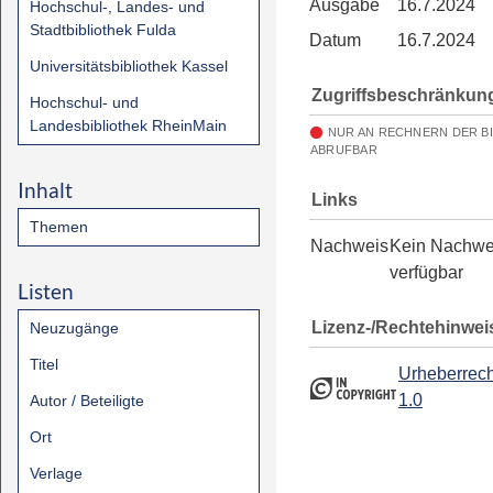
Ausgabe
16.7.2024
Hochschul-, Landes- und
Stadtbibliothek Fulda
Datum
16.7.2024
Universitätsbibliothek Kassel
Zugriffsbeschränkun
Hochschul- und
Landesbibliothek RheinMain
NUR AN RECHNERN DER B
ABRUFBAR
Inhalt
Links
Themen
Nachweis
Kein Nachwe
verfügbar
Listen
Lizenz-/Rechtehinwei
Neuzugänge
Titel
Urheberrech
1.0
Autor / Beteiligte
Ort
Verlage