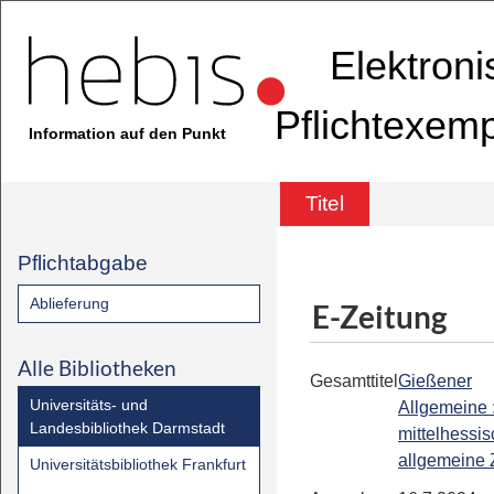
Elektron
Pflichtexem
Information auf den Punkt
Titel
Pflichtabgabe
Ablieferung
E-Zeitung
Alle Bibliotheken
Gesamttitel
Gießener
Universitäts- und
Allgemeine 
Landesbibliothek Darmstadt
mittelhessi
allgemeine 
Universitätsbibliothek Frankfurt