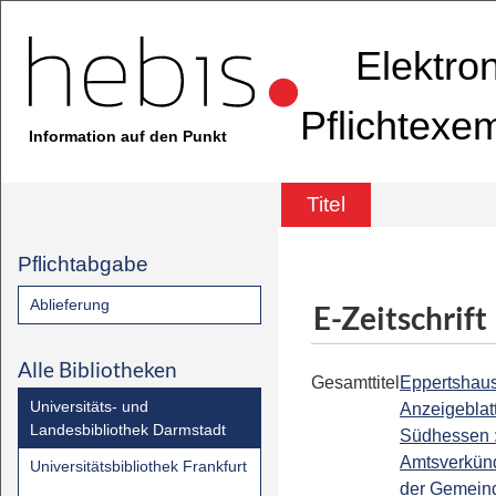
Elektro
Pflichtexe
Information auf den Punkt
Titel
Pflichtabgabe
Ablieferung
E-Zeitschrift
Alle Bibliotheken
Gesamttitel
Eppertshau
Universitäts- und
Anzeigeblat
Landesbibliothek Darmstadt
Südhessen 
Amtsverkünd
Universitätsbibliothek Frankfurt
der Gemein