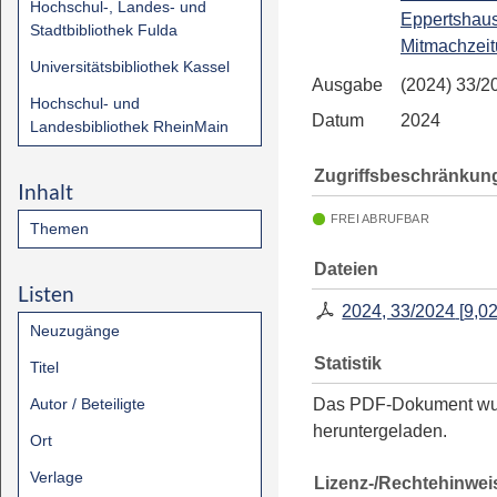
Hochschul-, Landes- und
Eppertshaus
Stadtbibliothek Fulda
Mitmachzeit
Universitätsbibliothek Kassel
Ausgabe
(2024) 33/2
Hochschul- und
Datum
2024
Landesbibliothek RheinMain
Zugriffsbeschränkun
Inhalt
FREI ABRUFBAR
Themen
Dateien
Listen
2024, 33/2024
[
9,0
Neuzugänge
Statistik
Titel
Autor / Beteiligte
Das PDF-Dokument w
heruntergeladen.
Ort
Verlage
Lizenz-/Rechtehinwei