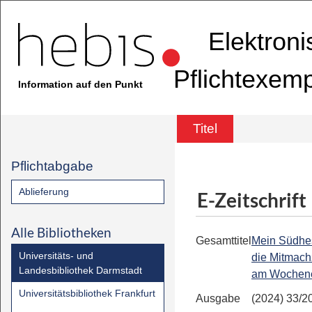
Elektron
Pflichtexem
Information auf den Punkt
Titel
Pflichtabgabe
Ablieferung
E-Zeitschrift
Alle Bibliotheken
Gesamttitel
Mein Südhe
Universitäts- und
die Mitmach
Landesbibliothek Darmstadt
am Wochen
Universitätsbibliothek Frankfurt
Ausgabe
(2024) 33/2