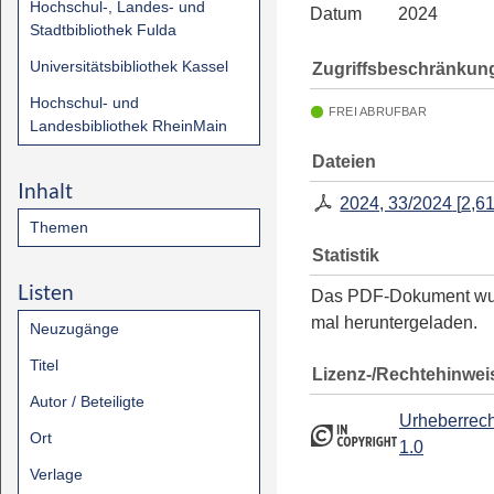
Hochschul-, Landes- und
Datum
2024
Stadtbibliothek Fulda
Universitätsbibliothek Kassel
Zugriffsbeschränkun
Hochschul- und
FREI ABRUFBAR
Landesbibliothek RheinMain
Dateien
Inhalt
2024, 33/2024
[
2,6
Themen
Statistik
Listen
Das PDF-Dokument w
mal heruntergeladen.
Neuzugänge
Titel
Lizenz-/Rechtehinwei
Autor / Beteiligte
Urheberrech
Ort
1.0
Verlage