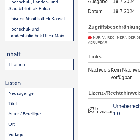
Ausgabe
18.7.2024
Hochschul-, Landes- und
Stadtbibliothek Fulda
Datum
18.7.2024
Universitätsbibliothek Kassel
Zugriffsbeschränkun
Hochschul- und
Landesbibliothek RheinMain
NUR AN RECHNERN DER B
ABRUFBAR
Inhalt
Links
Themen
Nachweis
Kein Nachwe
verfügbar
Listen
Lizenz-/Rechtehinwei
Neuzugänge
Titel
Urheberrech
1.0
Autor / Beteiligte
Ort
Verlage