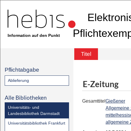
Elektron
Pflichtexem
Information auf den Punkt
Titel
Pflichtabgabe
Ablieferung
E-Zeitung
Alle Bibliotheken
Gesamttitel
Gießener
Universitäts- und
Allgemeine 
Landesbibliothek Darmstadt
mittelhessi
allgemeine 
Universitätsbibliothek Frankfurt