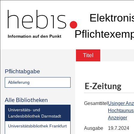
Elektron
Pflichtexem
Information auf den Punkt
Titel
Pflichtabgabe
Ablieferung
E-Zeitung
Alle Bibliotheken
Gesamttitel
Usinger Anz
Universitäts- und
Hochtaunus
Landesbibliothek Darmstadt
Anzeiger
Universitätsbibliothek Frankfurt
Ausgabe
19.7.2024