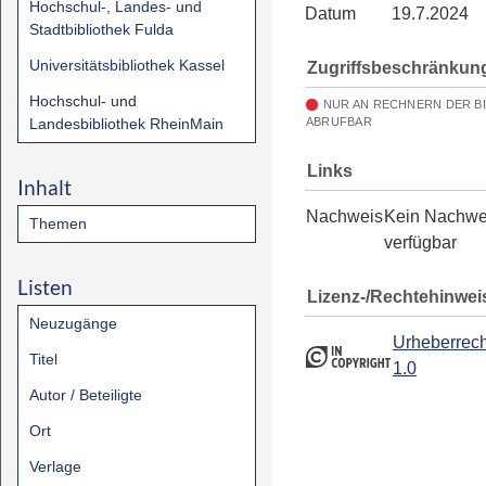
Hochschul-, Landes- und
Datum
19.7.2024
Stadtbibliothek Fulda
Universitätsbibliothek Kassel
Zugriffsbeschränkun
Hochschul- und
NUR AN RECHNERN DER B
Landesbibliothek RheinMain
ABRUFBAR
Links
Inhalt
Nachweis
Kein Nachwe
Themen
verfügbar
Listen
Lizenz-/Rechtehinwei
Neuzugänge
Urheberrech
Titel
1.0
Autor / Beteiligte
Ort
Verlage