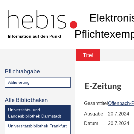
Elektron
Pflichtexem
Information auf den Punkt
Titel
Pflichtabgabe
Ablieferung
E-Zeitung
Alle Bibliotheken
Gesamttitel
Offenbach-P
Universitäts- und
Ausgabe
20.7.2024
Landesbibliothek Darmstadt
Datum
20.7.2024
Universitätsbibliothek Frankfurt