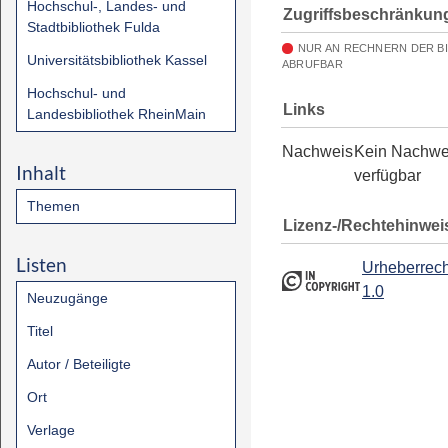
Hochschul-, Landes- und
Zugriffsbeschränkun
Stadtbibliothek Fulda
NUR AN RECHNERN DER B
Universitätsbibliothek Kassel
ABRUFBAR
Hochschul- und
Links
Landesbibliothek RheinMain
Nachweis
Kein Nachwe
Inhalt
verfügbar
Themen
Lizenz-/Rechtehinwei
Listen
Urheberrech
1.0
Neuzugänge
Titel
Autor / Beteiligte
Ort
Verlage