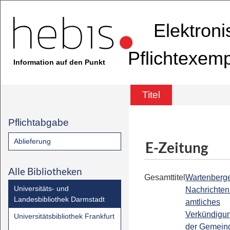
Elektron
Pflichtexem
Information auf den Punkt
Titel
Pflichtabgabe
Ablieferung
E-Zeitung
Alle Bibliotheken
Gesamttitel
Wartenberg
Universitäts- und
Nachrichten 
Landesbibliothek Darmstadt
amtliches
Verkündigu
Universitätsbibliothek Frankfurt
der Gemein