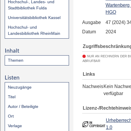
Hochschul-, Landes- und
Wartenberg l
Stadtbibliothek Fulda
HGO
Universitätsbibliothek Kassel
Ausgabe
47 (2024) 3
Hochschul- und
Datum
2024
Landesbibliothek RheinMain
Zugriffsbeschränkun
Inhalt
NUR AN RECHNERN DER B
Themen
ABRUFBAR
Links
Listen
Nachweis
Kein Nachwe
Neuzugänge
verfügbar
Titel
Autor / Beteiligte
Lizenz-/Rechtehinwei
Ort
Urheberrech
Verlage
1.0